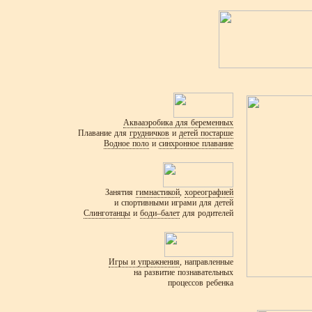
Аквааэробика для беременных
Плавание для
грудничков
и
детей постарше
Водное поло
и
синхронное плавание
Занятия
гимнастикой
,
хореографией
и спортивными играми для детей
Слинготанцы
и
боди–балет
для родителей
Игры и упражнения
, направленные
на развитие познавательных
процессов ребенка