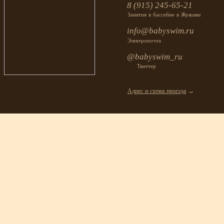
8 (915) 245-65-21
Занятия в бассейне в Жуковке
info@babyswim.ru
Электропочта
@babyswim_ru
Твиттер
Адрес и схема проезда
→