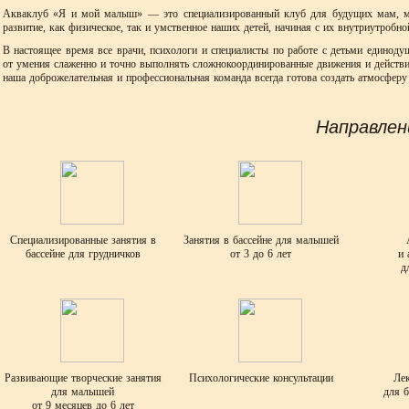
Акваклуб «Я и мой малыш» — это специализированный клуб для будущих мам, мал
развитие, как физическое, так и умственное наших детей, начиная с их внутриутробно
В настоящее время все врачи, психологи и специалисты по работе с детьми единоду
от умения слаженно и точно выполнять сложнокоординированные движения и действ
наша доброжелательная и профессиональная команда всегда готова создать атмосфер
Направлен
Специализированные занятия в
Занятия в бассейне для малышей
бассейне для грудничков
от 3 до 6 лет
и 
д
Развивающие творческие занятия
Психологические консультации
Ле
для малышей
для 
от 9 месяцев до 6 лет