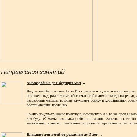
Направления занятий
Аквааэробика для будущих мам
→
Вода – колыбель жизни. Пока Вы готовитесь подарить жизнь новому с
поможет поддержать тонус, обеспечит необходимые кардионагрузки, 
разработать мышцы, которые улучшают осанку и координацию, обеспе
восстановления после них.
Трудно придумать более приятную, безопасную и в то же время наи
для будущей мамы, чем аквааэробика и плавание. Занятия в воде это
закаливания, а значит - возможность провести беременность без болез
Плавание для детей от рождения до 3 лет
→