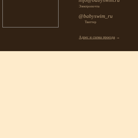
info@babyswim.ru
Электропочта
@babyswim_ru
Твиттер
Адрес и схема проезда
→