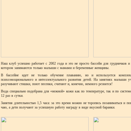
Наш клуб успешно работает с 2002 года и это не просто бассейн для грудничков 
котором занимаются только малыши с мамами и беременные женщины.
В бассейне идет не только обучение плаванию, но и используется комплекс
психоэмоционального и интеллектуального развития детей. На занятиях малыши уч
разучивают стишки, поют песенки, считают и, конечно, немного резвятся!
Вода специально подобрана для «нежной» кожи как по температуре, так и по систем
12 раз в сутки.
Занятия длительностью 1,5 часа: за это время можно не торопясь позаниматься и пог
чаю, а дети получают за успешную работу награду в виде вкусной баранки.