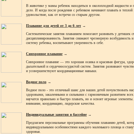
В животике у мамы ребенок находиться в околоплодной жидкости и 
дело. И когда после рождения с ребенком начинают плавать в теплой 
удовольствие, как от встречи со старым другом.
Плавание для детей от 3 до 6 лет
→
Систематические занятия плаванием помогают развивать у детишек см
дисциплинированность. Занятия снижают чрезмерную возбудимость и
систему ребенка, воспитывают уверенность в себе.
Синхронное плавание
→
Синхронное плавание — это хорошая осанка и красивая фигура, здор
дыхательной и сердечнососудистой систем. Занятия развивают чувство
и усовершенствуют координационные навыки.
Водное поло
→
Водное поло - это отличный шанс для ваших детей почувствовать нас
здоровыми, закаленными и сильными с гармоничным развитием всех
научатся правильно и быстро плавать, но и освоят игровые элементы
внимание, координацию, лидерские качества.
Индивидуальные занятия в бассейне
→
Предлагаем персональные программы обучения плаванию детей, кото
индивидуальными особенностями каждого маленького пловца и стану
здоровья.